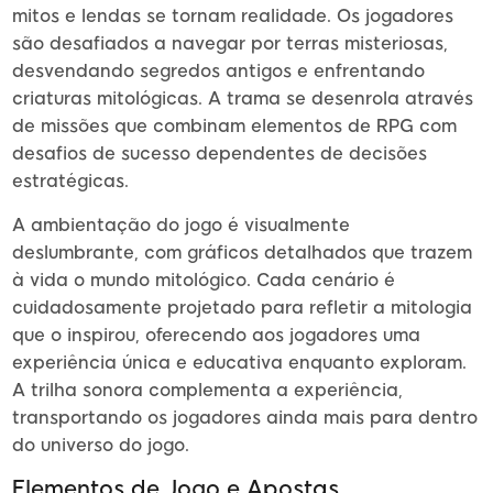
mitos e lendas se tornam realidade. Os jogadores
são desafiados a navegar por terras misteriosas,
desvendando segredos antigos e enfrentando
criaturas mitológicas. A trama se desenrola através
de missões que combinam elementos de RPG com
desafios de sucesso dependentes de decisões
estratégicas.
A ambientação do jogo é visualmente
deslumbrante, com gráficos detalhados que trazem
à vida o mundo mitológico. Cada cenário é
cuidadosamente projetado para refletir a mitologia
que o inspirou, oferecendo aos jogadores uma
experiência única e educativa enquanto exploram.
A trilha sonora complementa a experiência,
transportando os jogadores ainda mais para dentro
do universo do jogo.
Elementos de Jogo e Apostas