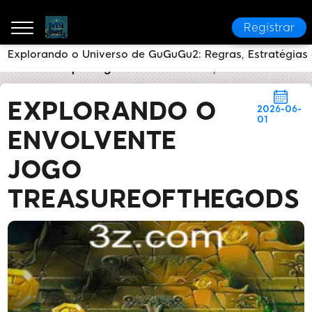
Registrar
Explorando o Universo de GuGuGu2: Regras, Estratégias 
M9 bet
Reportagens da Mídia
Explorando o Envol
EXPLORANDO O
2026-06-
01
ENVOLVENTE
JOGO
TREASUREOFTHEGODS