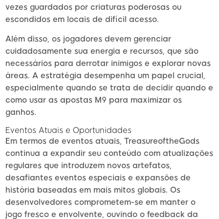
vezes guardados por criaturas poderosas ou
escondidos em locais de difícil acesso.
Além disso, os jogadores devem gerenciar
cuidadosamente sua energia e recursos, que são
necessários para derrotar inimigos e explorar novas
áreas. A estratégia desempenha um papel crucial,
especialmente quando se trata de decidir quando e
como usar as apostas M9 para maximizar os
ganhos.
Eventos Atuais e Oportunidades
Em termos de eventos atuais, TreasureoftheGods
continua a expandir seu conteúdo com atualizações
regulares que introduzem novos artefatos,
desafiantes eventos especiais e expansões de
história baseadas em mais mitos globais. Os
desenvolvedores comprometem-se em manter o
jogo fresco e envolvente, ouvindo o feedback da