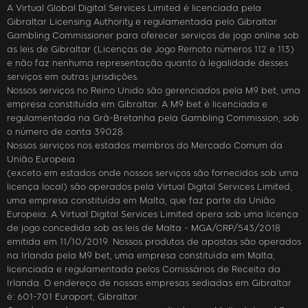
A Virtual Global Digital Services Limited é licenciada pela
Gibraltar Licensing Authority e regulamentada pelo Gibraltar
Gambling Commissioner para oferecer serviços de jogo online sob
as leis de Gibraltar (Licenças de Jogo Remoto números 112 e 113)
e não faz nenhuma representação quanto à legalidade desses
serviços em outras jurisdições.
Nossos serviços no Reino Unido são gerenciados pela M9 bet, uma
empresa constituída em Gibraltar. A M9 bet é licenciada e
regulamentada na Grã-Bretanha pela Gambling Commission, sob
o número de conta 39028.
Nossos serviços nos estados membros do Mercado Comum da
União Europeia
(exceto em estados onde nossos serviços são fornecidos sob uma
licença local) são operados pela Virtual Digital Services Limited,
uma empresa constituída em Malta, que faz parte da União
Europeia. A Virtual Digital Services Limited opera sob uma licença
de jogo concedida sob as leis de Malta - MGA/CRP/543/2018
emitida em 11/10/2019. Nossos produtos de apostas são operados
na Irlanda pela M9 bet, uma empresa constituída em Malta,
licenciada e regulamentada pelos Comissários de Receita da
Irlanda. O endereço de nossas empresas sediadas em Gibraltar
é: 601-701 Europort, Gibraltar.