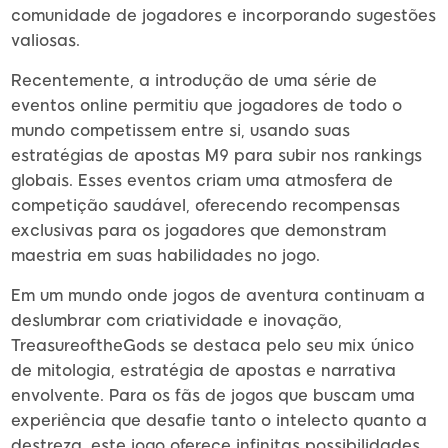
comunidade de jogadores e incorporando sugestões
valiosas.
Recentemente, a introdução de uma série de
eventos online permitiu que jogadores de todo o
mundo competissem entre si, usando suas
estratégias de apostas M9 para subir nos rankings
globais. Esses eventos criam uma atmosfera de
competição saudável, oferecendo recompensas
exclusivas para os jogadores que demonstram
maestria em suas habilidades no jogo.
Em um mundo onde jogos de aventura continuam a
deslumbrar com criatividade e inovação,
TreasureoftheGods se destaca pelo seu mix único
de mitologia, estratégia de apostas e narrativa
envolvente. Para os fãs de jogos que buscam uma
experiência que desafie tanto o intelecto quanto a
destreza, este jogo oferece infinitas possibilidades