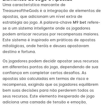
Uma característica marcante de
TreasureoftheGods é a integração de elementos de
apostas, que adicionam um nível extra de
estratégia ao jogo. A palavra-chave
M9 bet
refere-
se a um sistema inteligente onde os jogadores
podem arriscar recursos por recompensas maiores.
Este sistema é inspirado em práticas de apostas
mitológicas, onde heróis e deuses apostavam
destino e fortuna.
Os jogadores podem decidir apostar seus recursos
em diferentes pontos do jogo, dependendo de sua
confiança em completar certos desafios. As
apostas são calculadas em termos de risco e
recompensa, exigindo que os jogadores equilibrem
bem suas decisões para não perderem todos os
seus recursos. Este elemento inesperado de jogo
adiciona uma camada de tensão e emoção,