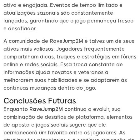
ativa e engajada. Eventos de tempo limitado e
atualizações sazonais são constantemente
lançados, garantindo que o jogo permaneça fresco
e desafiador.
A comunidade de RaveJump2M é talvez um de seus
ativos mais valiosos. Jogadores frequentemente
compartilham dicas, truques e estratégias em fóruns
online e redes sociais. Essa troca constante de
informações ajuda novatos e veteranos a
melhorarem suas habilidades e se adaptarem às
contínuas mudanças dentro do jogo.
Conclusões Futuras
Enquanto
RaveJump2M
continua a evoluir, sua
combinação de desafios de plataforma, elementos
de aposta e jogos sociais sugere que ele
permanecerá um favorito entre os jogadores. As