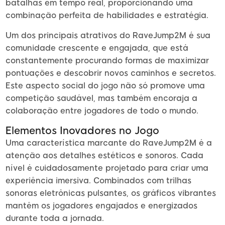
batalhas em tempo real, proporcionando uma
combinação perfeita de habilidades e estratégia.
Um dos principais atrativos do RaveJump2M é sua
comunidade crescente e engajada, que está
constantemente procurando formas de maximizar
pontuações e descobrir novos caminhos e secretos.
Este aspecto social do jogo não só promove uma
competição saudável, mas também encoraja a
colaboração entre jogadores de todo o mundo.
Elementos Inovadores no Jogo
Uma característica marcante do RaveJump2M é a
atenção aos detalhes estéticos e sonoros. Cada
nível é cuidadosamente projetado para criar uma
experiência imersiva. Combinados com trilhas
sonoras eletrônicas pulsantes, os gráficos vibrantes
mantêm os jogadores engajados e energizados
durante toda a jornada.