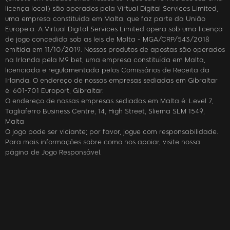
licença local) são operados pela Virtual Digital Services Limited,
uma empresa constituída em Malta, que faz parte da União
Europeia. A Virtual Digital Services Limited opera sob uma licença
de jogo concedida sob as leis de Malta - MGA/CRP/543/2018
emitida em 11/10/2019. Nossos produtos de apostas são operados
na Irlanda pela M9 bet, uma empresa constituída em Malta,
licenciada e regulamentada pelos Comissários de Receita da
Irlanda. O endereço de nossas empresas sediadas em Gibraltar
é: 601-701 Europort, Gibraltar.
O endereço de nossas empresas sediadas em Malta é: Level 7,
Tagliaferro Business Centre, 14, High Street, Sliema SLM 1549,
Malta
O jogo pode ser viciante; por favor, jogue com responsabilidade.
Para mais informações sobre como nos apoiar, visite nossa
página de Jogo Responsável.