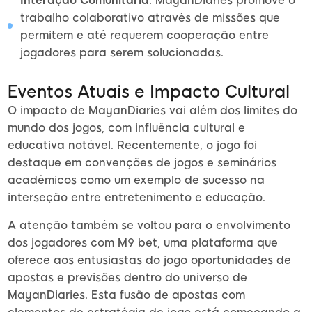
Interação Comunitária
: MayanDiaries promove o
trabalho colaborativo através de missões que
permitem e até requerem cooperação entre
jogadores para serem solucionadas.
Eventos Atuais e Impacto Cultural
O impacto de MayanDiaries vai além dos limites do
mundo dos jogos, com influência cultural e
educativa notável. Recentemente, o jogo foi
destaque em convenções de jogos e seminários
acadêmicos como um exemplo de sucesso na
interseção entre entretenimento e educação.
A atenção também se voltou para o envolvimento
dos jogadores com M9 bet, uma plataforma que
oferece aos entusiastas do jogo oportunidades de
apostas e previsões dentro do universo de
MayanDiaries. Esta fusão de apostas com