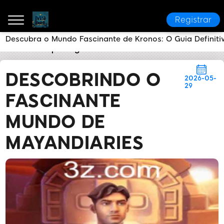
Registrar
Descubra o Mundo Fascinante de Kronos: O Guia Definiti
M9 bet
Reportagens da Mídia
Descobrindo o Fasc
DESCOBRINDO O
2026-05-
29
FASCINANTE
MUNDO DE
MAYANDIARIES