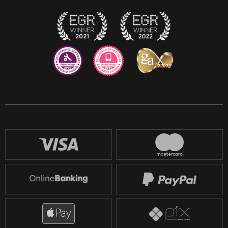
Twitch
Reddit